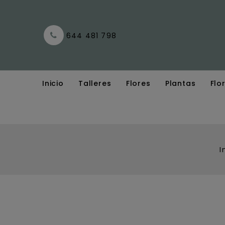
644 481 798
Inicio
Talleres
Flores
Plantas
Flo
I