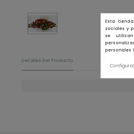
Esta tiend
sociales y p
se utiliz
personali
personales 
Detalles Del Producto
Configura