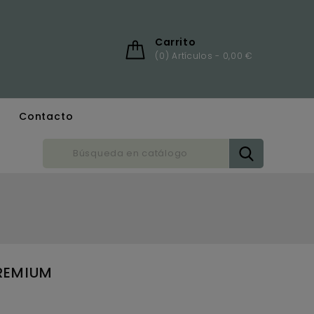
Carrito
(0) Artículos -
0,00 €
Contacto
M
REMIUM